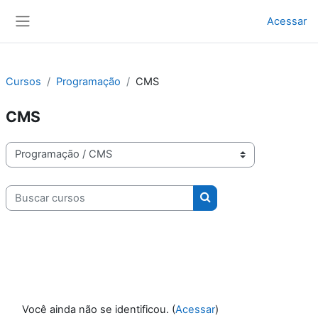
Ir para o conteúdo principal
Acessar
Painel lateral
Cursos
Programação
CMS
CMS
Categorias de Cursos
Buscar cursos
Buscar cursos
Você ainda não se identificou. (
Acessar
)